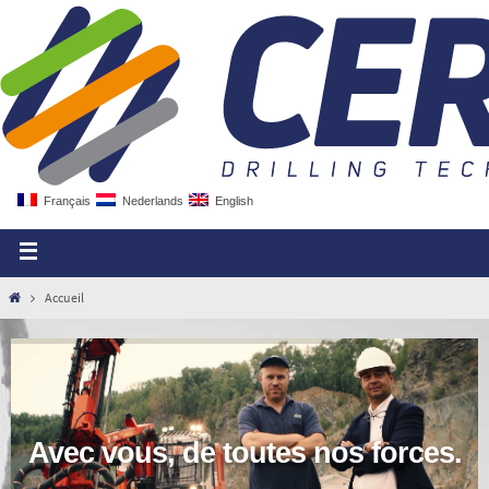
Français
Nederlands
English
Accueil
Avec vous, de toutes nos forces.