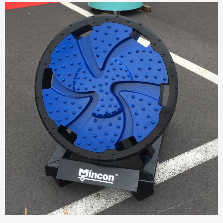
décembre 13, 2019
Glad to be official dealer of Mincon
for BENELUX for down the hole
product.