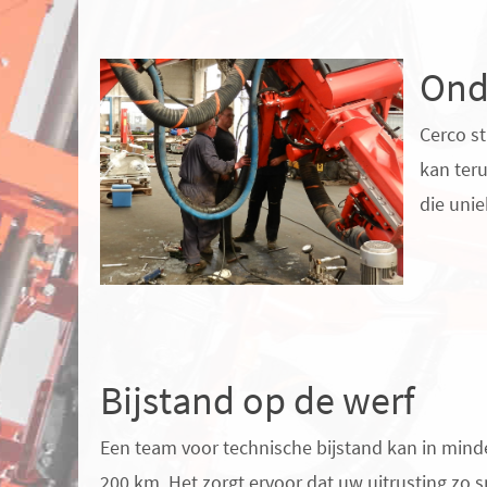
Ond
Cerco st
kan ter
die unie
Bijstand op de werf
Een team voor technische bijstand kan in minder
200 km. Het zorgt ervoor dat uw uitrusting zo 