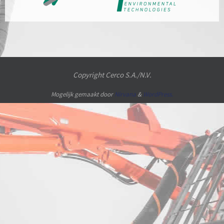
Copyright Cerco S.A./N.V.
Mogelijk gemaakt door
Nirvana
&
WordPress.